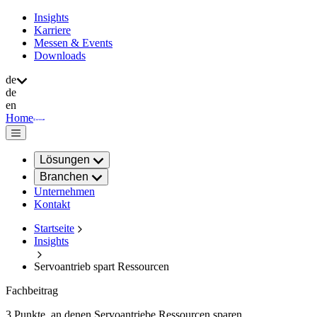
Insights
Karriere
Messen & Events
Downloads
de
de
en
Home
Lösungen
Branchen
Unternehmen
Kontakt
Startseite
Insights
Servoantrieb spart Ressourcen
Fachbeitrag
3 Punkte, an denen Servoantriebe Ressourcen sparen