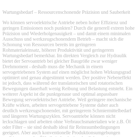
Wartungsbedarf – Ressourcenschonende Präzision und Sauberkeit
Wo können servoelektrische Antriebe neben hoher Effizienz und
geringen Emissionen noch punkten? Durch die generell extrem hohe
Präzision und Wiederholgenauigkeit – und damit einem minimalen
Ausschuss und werkzeugschonendem Betrieb – macht sich die
Schonung von Ressourcen bereits im geringeren
Rohmaterialeinsatz, höherer Produktivität und geringerem
Wartungsbedarf bemerkbar. Im direkten Vergleich zur Hydraulik
bietet der Servoantrieb bei gleicher Baugröße zwar weniger
Drehmoment - deshalb muss die Mechanik in einem
servogetriebenen System auf einen möglichst hohen Wirkungsgrad
optimiert und genau abgestimmt werden. Der positive Nebeneffekt
ist jedoch, dass während der translatorischen und rotatorischen
Bewegungen dauerhaft wenig Reibung und Belastung entsteht. Ein
weiterer Aspekt ist die punktgenaue und optimal anpassbare
Bewegung servoelektrischer Antriebe. Weil geringere mechanische
Kräfte wirken, arbeiten servogetriebene Systeme daher auch
deutlich werkzeugschonender, mit geringerem Schmiermittelbedarf
und längeren Wartungszyklen. Servoantriebe können nicht
leckschlagen und arbeiten ohne Verbrauchsmaterialien wie z.B. Öl
oder Filter – sie sind deshalb ideal für Reinraumbedingungen
geeignet. Aber auch konventionelle Produktionsumgebungen