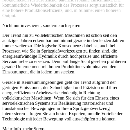
kontinuierliche Wiederholbarkeit des Prozesses sorgt zusätzlich für
eine höhere Produktionseffizienz, und, in Summe: einen höheren
Output.
Nicht nur investieren, sondern auch sparen
Der Trend hin zu vollelektrischen Maschinen ist schon seit den
achtziger Jahren erkennbar und nimmt gerade in den letzten Jahren
immer weiter zu. Die logische Konsequenz dabei ist, auch bei
Prozessen wie Sie in Spritzgießwerkzeugen zu finden sind, die
energieaufwändige Hydraulik durch hochpräzise und effiziente
Servoantriebe zu ersetzen. Denn auf lange Sicht gesehen profitieren
gerade Unternehmen mit hohen Produktionsvolumina von den
Einsparungen, die in jedem µm stecken.
Gerade in Reinraumumgebungen geht der Trend aufgrund der
geringen Emissionen, der Schnelligkeit und Präzision und ihrer
energieeffizienten Arbeitsweise eindeutig in Richtung
vollelektrischer Maschinen. Wenn Sie sich für den Einsatz eines
servoelektrischen Systems zur Realisierung rotatorischer und
translatorischer Bewegungen in Ihrem Spritzgießwerkzeug
interessieren – fragen Sie am besten Experten, um die Vorteile der
Technologie mit jeder Bewegung voll ausschöpfen zu können.
Mehr Info, mehr Servo