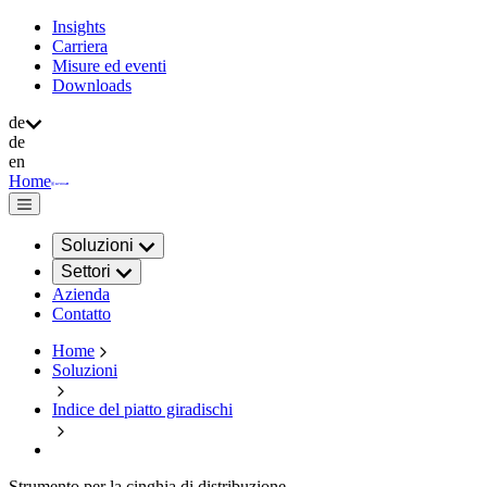
Insights
Carriera
Misure ed eventi
Downloads
de
de
en
Home
Soluzioni
Settori
Azienda
Contatto
Home
Soluzioni
Indice del piatto giradischi
Strumento per la cinghia di distribuzione