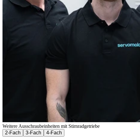
Weitere Ausschraubeinheiten mit Stirnradgetriebe
2-Fach
3-Fach
4-Fach