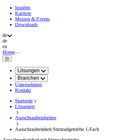
Insights
Karriere
Messen & Events
Downloads
de
de
en
Home
Lösungen
Branchen
Unternehmen
Kontakt
Startseite
Lösungen
Ausschraubeinheiten
Ausschraubeinheit Stirnradgetriebe 1-Fach
Ausschraubeinheit mit Stirnradgetriebe